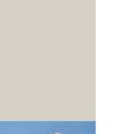
À travers mes shootings image de
marque, j’accompagne les
boutiques, créateurs, marques de
vêtements, bijoux, accessoires ou
concepts lifestyle dans la création
de visuels forts, cohérents et
inspirants.
L’objectif : raconter votre univers,
mettre en valeur vos produits, créer
du contenu qui attire l’œil et donner
envie à vos clients de se projeter
dans votre marque.