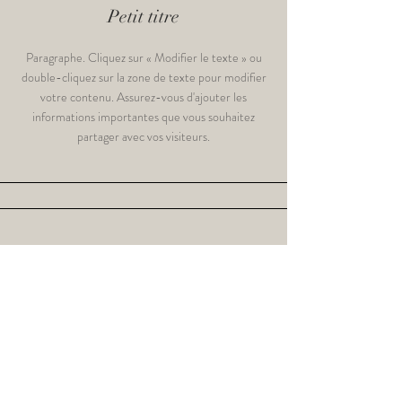
Petit titre
Paragraphe. Cliquez sur « Modifier le texte » ou
double-cliquez sur la zone de texte pour modifier
votre contenu. Assurez-vous d'ajouter les
informations importantes que vous souhaitez
partager avec vos visiteurs.
Petit titre
Paragraphe. Cliquez sur « Modifier le texte » ou
double-cliquez sur la zone de texte pour modifier
votre contenu. Assurez-vous d'ajouter les
informations importantes que vous souhaitez
partager avec vos visiteurs.