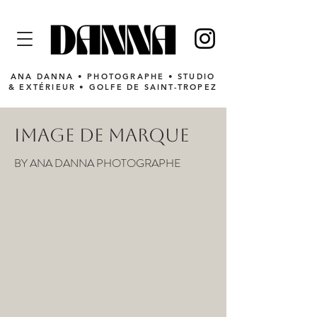
ANA DANNA • PHOTOGRAPHE • STUDIO
& EXTÉRIEUR
• GOLFE DE SAINT-TROPEZ
IMAGE DE MARQUE
BY ANA DANNA PHOTOGRAPHE
Aujourd’hui, l’image est souvent le
premier contact entre une marque
et ses futurs clients. Avant même de
pousser la porte d’une boutique, de
découvrir une collection ou de lire
une description, on ressent déjà une
ambiance, une identité, une envie.